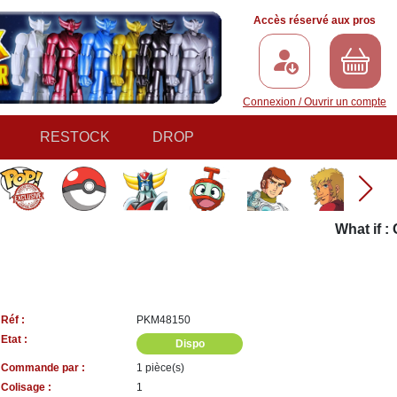
Accès réservé aux pros
Connexion / Ouvrir un compte
RESTOCK
DROP
What if : G
Réf :
PKM48150
Etat :
Dispo
Commande par :
1 pièce(s)
Colisage :
1