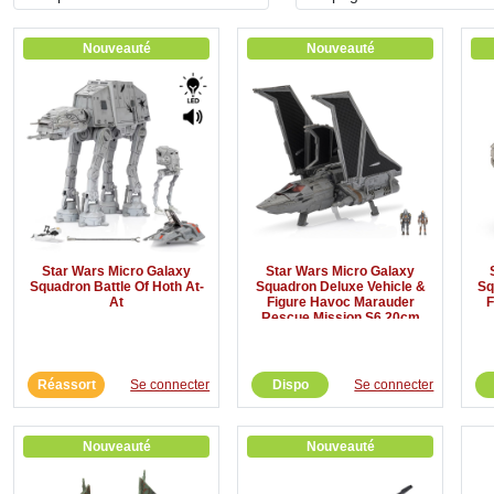
Nouveauté
Nouveauté
Star Wars Micro Galaxy
Star Wars Micro Galaxy
Squadron Battle Of Hoth At-
Squadron Deluxe Vehicle &
Sq
At
Figure Havoc Marauder
F
Rescue Mission S6 20cm
Réassort
Se connecter
Dispo
Se connecter
Nouveauté
Nouveauté