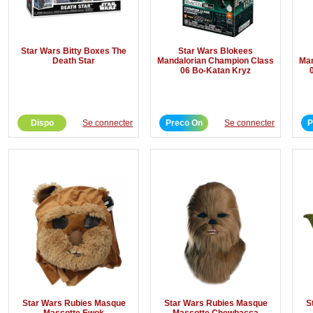
Star Wars Bitty Boxes The
Star Wars Blokees
Death Star
Mandalorian Champion Class
Man
06 Bo-Katan Kryz
Dispo
Se connecter
Preco On
Se connecter
P
Star Wars Rubies Masque
Star Wars Rubies Masque
S
Mascotte Ewok
Mascotte Chewbacca