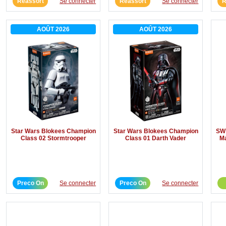
Réassort
Se connecter
Réassort
Se connecter
R
AOÛT 2026
AOÛT 2026
Star Wars Blokees Champion
Star Wars Blokees Champion
SW 
Class 02 Stormtrooper
Class 01 Darth Vader
Ma
Preco On
Se connecter
Preco On
Se connecter