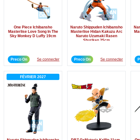
One Piece Ichibansho
Naruto Shippuden Ichibansho
Nar
Masterlise Love Song In The
Masterlise Hidan Kakuzu Arc
Mas
Sky Monkey D Luffy 19cm
Naruto Uzumaki Rasen
Shuriken 25cm
Preco On
Se connecter
Preco On
Se connecter
P
FÉVRIER 2027
Naruto Shippuden Ichibansho
DBZ GxMateria Krillin 11cm -
On