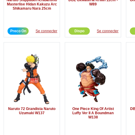
Masterlise Hidan Kakuzu Arc
W89
Shikamaru Nara 25cm
Preco On
Se connecter
Dispo
Se connecter
Naruto 72 Grandista Naruto
One Piece King Of Artist
DB
Uzumaki W137
Luffy Ver II A Boundman
W138