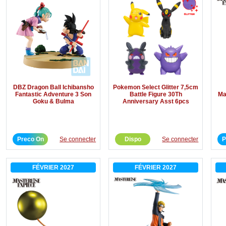
DBZ Dragon Ball Ichibansho
Pokemon Select Glitter 7,5cm
Fantastic Adventure 3 Son
Battle Figure 30Th
Ma
Goku & Bulma
Anniversary Asst 6pcs
Preco On
Se connecter
Dispo
Se connecter
P
FÉVRIER 2027
FÉVRIER 2027