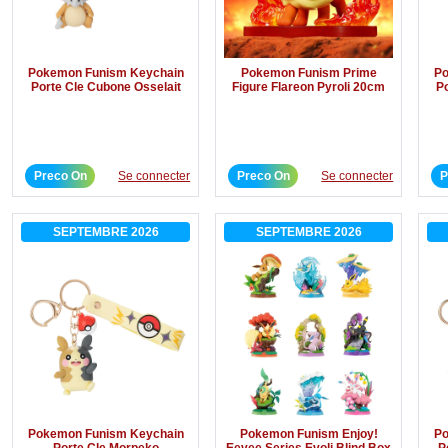
Pokemon Funism Keychain
Pokemon Funism Prime
Po
Porte Cle Cubone Osselait
Figure Flareon Pyroli 20cm
P
Preco On
Se connecter
Preco On
Se connecter
P
SEPTEMBRE 2026
SEPTEMBRE 2026
Pokemon Funism Keychain
Pokemon Funism Enjoy!
Po
Porte Cle Morpeko
Eevee Series Evoli Blind Box
P