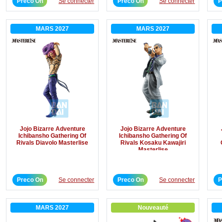
Preco On
Se connecter
Preco On
Se connecter
P
MARS 2027
MARS 2027
Jojo Bizarre Adventure
Jojo Bizarre Adventure
Ichibansho Gathering Of
Ichibansho Gathering Of
Rivals Diavolo Masterlise
Rivals Kosaku Kawajiri
Masterlise
Preco On
Se connecter
Preco On
Se connecter
P
MARS 2027
Nouveauté