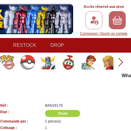
Accès réservé aux pros
Connexion / Ouvrir un compte
RESTOCK
DROP
What i
Réf :
BAN29179
Etat :
Dispo
Commande par :
1 pièce(s)
Colisage :
1