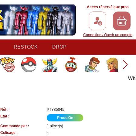
Accès réservé aux pros
Connexion / Ouvrir un compte
RESTOCK
DROP
What i
Réf :
PTY85045
Etat :
Preco On
Commande par :
1 pièce(s)
Colisage :
4