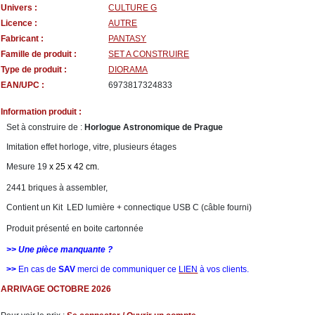
Univers :
CULTURE G
Licence :
AUTRE
Fabricant :
PANTASY
Famille de produit :
SET A CONSTRUIRE
Type de produit :
DIORAMA
EAN/UPC :
6973817324833
Information produit :
Set à construire de :
Horlogue Astronomique de Prague
Imitation effet horloge, vitre, plusieurs étages
Mesure 19
x 25 x 42 cm.
2441 briques à assembler,
Contient un Kit LED lumière + connectique USB C (câble fourni)
Produit présenté en boite cartonnée
>> Une pièce manquante ?
>>
En cas de
SAV
merci de communiquer ce
LIEN
à vos clients.
ARRIVAGE OCTOBRE 2026