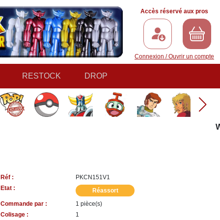
Accès réservé aux pros
Connexion / Ouvrir un compte
RESTOCK
DROP
Wha
Réf :
PKCN151V1
Etat :
Réassort
Commande par :
1 pièce(s)
Colisage :
1