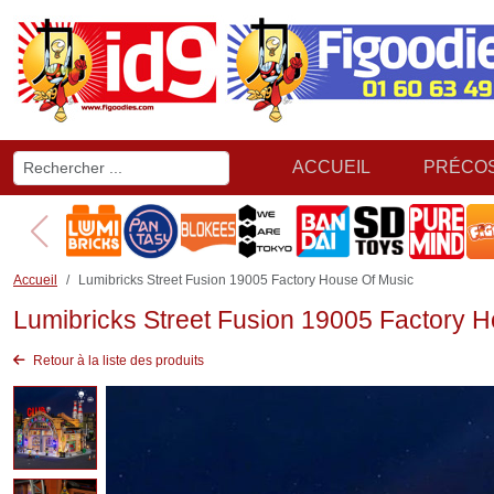
ACCUEIL
PRÉCO
Accueil
Lumibricks Street Fusion 19005 Factory House Of Music
Lumibricks Street Fusion 19005 Factory 
Retour à la liste des produits