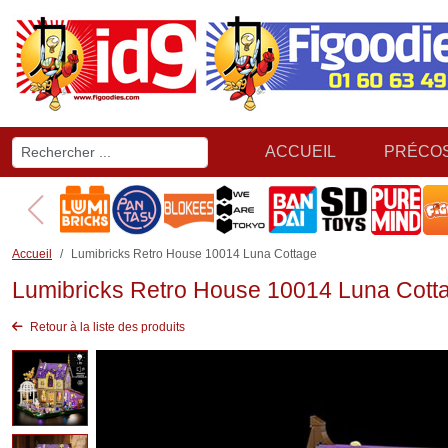
ACCUEIL
PRÉCO
Accueil
Lumibricks Retro House 10014 Luna Cottage
Lumibricks Retro House 10014 Luna Cott
Retour à la liste des produits