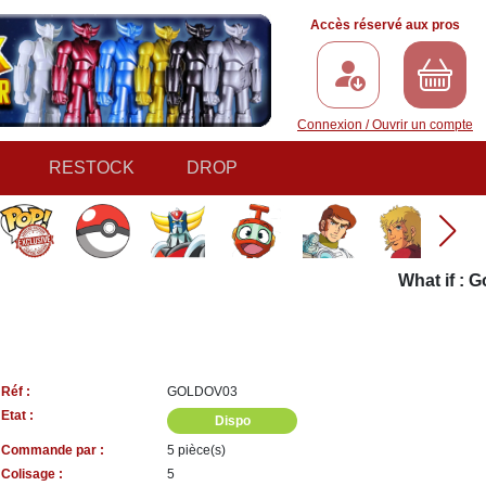
Accès réservé aux pros
Connexion / Ouvrir un compte
RESTOCK
DROP
What if : Gol
Réf :
GOLDOV03
Etat :
Dispo
Commande par :
5 pièce(s)
Colisage :
5