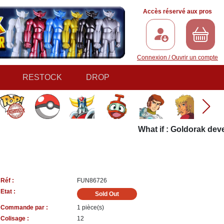
Accès réservé aux pros
Connexion / Ouvrir un compte
RESTOCK
DROP
What if : Goldorak devena
Réf :
FUN86726
Etat :
Sold Out
Commande par :
1 pièce(s)
Colisage :
12