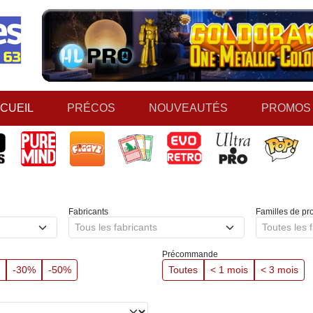
CUEIL
PRÉCOS
NOUVEAUTÉS
PROMOS
Fabricants
Familles de pro
Tous les fabricants
Toutes les f
Précommande
-30%
-50%
Toutes
< 1 mois
< 3 mois