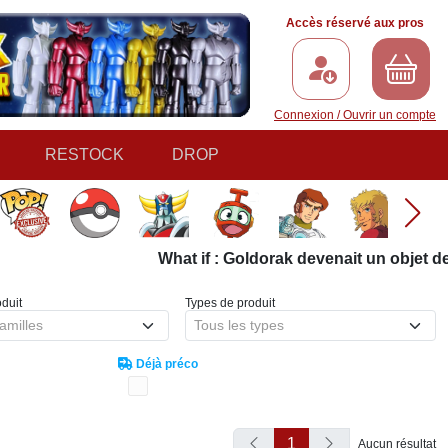
Accès réservé aux pros
Connexion / Ouvrir un compte
RESTOCK
DROP
What if : Goldorak devenait un objet de 
duit
Types de produit
amilles
Tous les types
Déjà préco
1
Aucun résultat