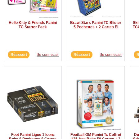
Hello Kitty & Friends Panini
Brawl Stars Panini TC Blister
Ski
TC Starter Pack
5 Pochettes + 2 Cartes El
TCG
Réassort
Se connecter
Réassort
Se connecter
R
Foot Panini Ligue 1 Iconz
Football OM Panini Tc Coffret
Du
Boite 8 Pochettes 8 Cartes
125 Ans Boite 50 Cartes + 2
Sti