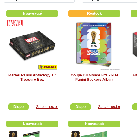
Nouveauté
Restock
Marvel Panini Anthology TC
Coupe Du Monde Fifa 26TM
Fi
Treasure Box
Panini Stickers Album
Dispo
Se connecter
Dispo
Se connecter
Nouveauté
Nouveauté